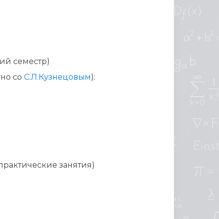
ний семестр)
тно со
С.Л.Кузнецовым
):
практические занятия)