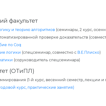
ий факультет
огику и теорию алгоритмов
(семинары, 2 курс, осен
томатизированной проверке доказательств (совмес
бие по Coq
ие логики
(спецсеминар, совместно с
В.Е.Плиско
)
матики
(соруководитель спецсеминара)
тет (ОТиПЛ)
мирования (1-й курс, весенний семестр, лекции и 
годовой курс, практические занятия)