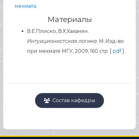
мехмата
.
Материалы
В.Е.Плиско, В.Х.Хаханян.
Интуиционистская логика
. М.:Изд-во
при мехмате МГУ, 2009, 160 стр. [
pdf
]
Состав кафедры