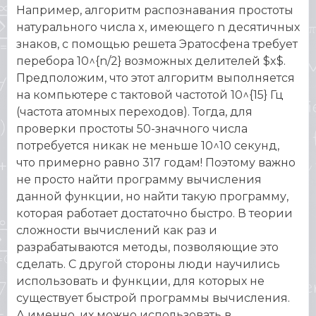
Например, алгоритм распознавания простоты
натурального числа x, имеющего n десятичных
знаков, с помощью решета Эратосфена требует
перебора 10^{n/2} возможных делителей $x$.
Предположим, что этот алгоритм выполняется
на компьютере с тактовой частотой 10^{15} Гц
(частота атомных переходов). Тогда, для
проверки простоты 50-значного числа
потребуется никак не меньше 10^10 секунд,
что примерно равно 317 годам! Поэтому важно
не просто найти программу вычисления
данной функции, но найти такую программу,
которая работает достаточно быстро. В теории
сложности вычислений как раз и
разрабатываются методы, позволяющие это
сделать. С другой стороны люди научились
использовать и функции, для которых не
существует быстрой программы вычисления.
А именно, их можно использовать в