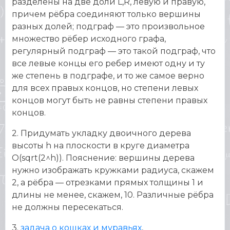
разделены на две доли L,R, левую и правую,
причем рёбра соединяют только вершины
разных долей; подграф — это произвольное
множество рёбер исходного графа,
регулярный подграф — это такой подграф, что
все левые концы его ребер имеют одну и ту
же степень в подграфе, и то же самое верно
для всех правых концов, но степени левых
концов могут быть не равны степени правых
концов.
2. Придумать укладку двоичного дерева
высоты h на плоскости в круге диаметра
O(sqrt(2^h)). Пояснение: вершины дерева
нужно изображать кружками радиуса, скажем
2, а рёбра — отрезками прямых толщины 1 и
длины не менее, скажем, 10. Различные рёбра
не должны пересекаться.
3.
задача о кошках и муравьях
,